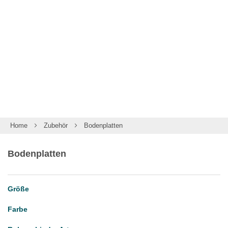
ROHRE
ROHRVERBINDER
ZUBEHÖR
MÖBELBAU
SYSTEMLÖSUNGEN
WIEDERVERKÄUFER
UNTERNEHMEN
Home
Zubehör
Bodenplatten
Mein Konto
Bodenplatten
Anmelden
Ein Konto erstellen
Größe
Farbe