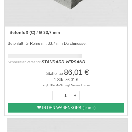
Betonfuß (C) / Ø 33,7 mm
Betonfuß für Rohre mit 33,7 mm Durchmesser.
Schnellstmögliche Lieferung:
DD.MM.YYYY
STANDARD VERSAND
Schnellster Versand:
86,01 €
Staffel ab
1 Stk.
86,01 €
zzgl. 19% MwSt, zzgl. Versandkosten
-
+
IN DEN WARENKORB (
)
86,01 €