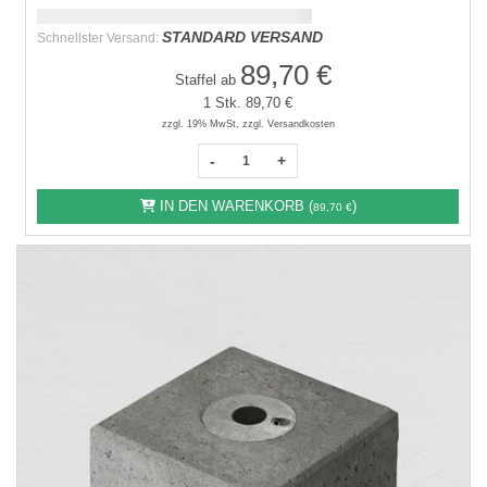
Schnellstmögliche Lieferung:
DD.MM.YYYY
STANDARD VERSAND
Schnellster Versand:
89,70 €
Staffel ab
1 Stk.
89,70 €
zzgl. 19% MwSt, zzgl. Versandkosten
-
+
IN DEN WARENKORB (
)
89,70 €