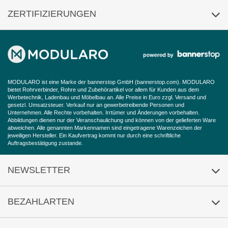
Über uns
ZERTIFIZIERUNGEN
Häufige Fragen
Impressum
AGB
Datenschutz
MODULARO ist eine Marke der bannerstop GmbH (
bannerstop.com
). MODULARO
Widerrufsbelehrung
bietet Rohrverbinder, Rohre und Zubehörartikel vor allem für Kunden aus dem
Werbetechnik, Ladenbau und Möbelbau an. Alle Preise in Euro zzgl. Versand und
gesetzl. Umsatzsteuer. Verkauf nur an gewerbetreibende Personen und
Barrierefreiheitserklärung
Unternehmen. Alle Rechte vorbehalten. Irrtümer und Änderungen vorbehalten.
Abbildungen dienen nur der Veranschaulichung und können von der gelieferten Ware
abweichen. Alle genannten Markennamen sind eingetragene Warenzeichen der
jeweiligen Hersteller. Ein Kaufvertrag kommt nur durch eine schriftliche
Auftragsbestätigung zustande.
NEWSLETTER
Anmeldung
/
Abmeldung
BEZAHLARTEN