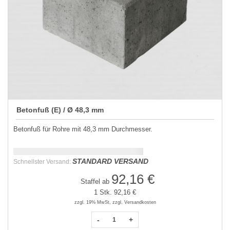
Betonfuß (E) / Ø 48,3 mm
Betonfuß für Rohre mit 48,3 mm Durchmesser.
Schnellstmögliche Lieferung:
DD.MM.YYYY
STANDARD VERSAND
Schnellster Versand:
92,16 €
Staffel ab
1 Stk.
92,16 €
zzgl. 19% MwSt, zzgl. Versandkosten
-
+