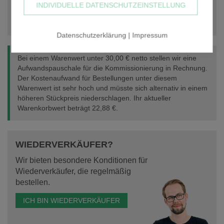
INDIVIDUELLE DATENSCHUTZEINSTELLUNG
IN DEN WARENKORB
Datenschutzerklärung
|
Impressum
Bei einem Warenwert unter 30,00 € netto stellen wir eine
Aufwandspauschale für die Kommissionierung in Rechnung.
Der Kostenaufwand für Bestellungen unter diesem
Warenwert ist sehr hoch und müsste sich alternativ in einem
höheren Stückpreis niederschlagen. Ihr aktueller
Warenkorbwert beträgt
22,88 €
.
WIEDERVERKÄUFER?
Wir bieten besondere Konditionen für
Wiederverkäufer, die regelmäßig
bestellen.
ICH BIN WIEDERVERKÄUFER