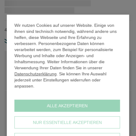
Zum
Schnellstmögliche Lieferung:
Anfang
der
Bildergalerie
Wir nutzen Cookies auf unserer Website. Einige von
springen
48,3 mm Rohrdurchmesser / Material: Gusseisen.
ihnen sind technisch notwendig, während andere uns
helfen, diese Webseite und Ihre Erfahrung zu
weitere Produkt-Infos
verbessern. Personenbezogene Daten können
verarbeitet werden, zum Beispiel für personalisierte
Werbung und Inhalte oder Anzeigen- und
PREIS PRO STK. NETTO
22,88 €
Inhaltsmessung. Weiter Informationen über die
Verwendung Ihrer Daten finden Sie in unserer
PREIS PRO STK. NETTO
22,88 €
Datenschutzerklärung
. Sie können Ihre Auswahl
jederzeit unter Einstellungen widerrufen oder
Anzahl
-
+
anpassen.
PREIS GESAMT NETTO
22,88 €
ALLE AKZEPTIEREN
zzgl. 19% USt
4,35 €
NUR ESSENTIELLE AKZEPTIEREN
PREIS GESAMT BRUTTO
27,23 €
inkl. 19% USt, zzgl.
Versandkosten