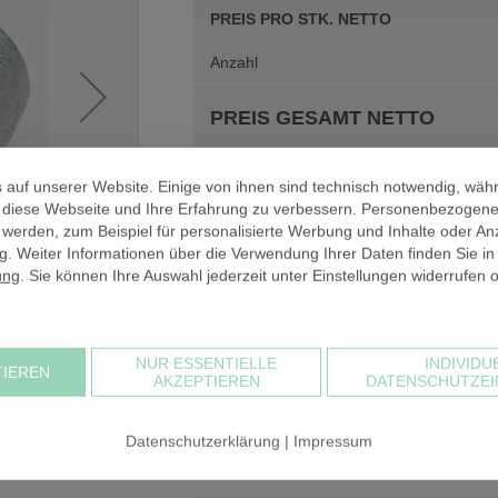
PREIS PRO STK. NETTO
Anzahl
PREIS GESAMT NETTO
zzgl. 19% USt
 auf unserer Website. Einige von ihnen sind technisch notwendig, wäh
PREIS GESAMT BRUTTO
, diese Webseite und Ihre Erfahrung zu verbessern. Personenbezogen
 werden, zum Beispiel für personalisierte Werbung und Inhalte oder An
. Weiter Informationen über die Verwendung Ihrer Daten finden Sie in
ung
. Sie können Ihre Auswahl jederzeit unter Einstellungen widerrufen 
NUR ESSENTIELLE
INDIVIDU
 mm
TIEREN
Bei einem Warenwert unter 30,00 € netto
AKZEPTIEREN
DATENSCHUTZEI
Kommissionierung in Rechnung. Der Kos
sehr hoch und müsste sich alternativ in
Datenschutzerklärung
|
Impressum
Warenkorbwert beträgt
4,07 €
.