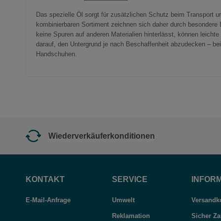
Das spezielle Öl sorgt für zusätzlichen Schutz beim Transport 
kombinierbaren Sortiment zeichnen sich daher durch besondere L
keine Spuren auf anderen Materialien hinterlässt, können leicht
darauf, den Untergrund je nach Beschaffenheit abzudecken – be
Handschuhen.
Wiederverkäuferkonditionen
KONTAKT
SERVICE
INFOR
E-Mail-Anfrage
Umwelt
Versandko
Reklamation
Sicher Za