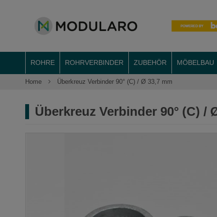
ROHRE
ROHRVERBINDER
ZUBEHÖR
MÖBELBAU
Home
Überkreuz Verbinder 90° (C) / Ø 33,7 mm
Überkreuz Verbinder 90° (C) /
Zum
Ende
der
Bildergalerie
springen