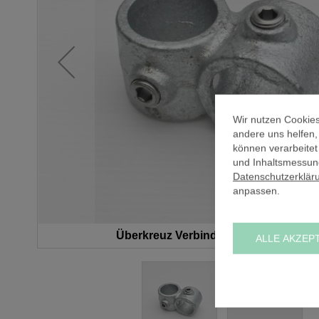
Wir nutzen Cookies
andere uns helfen
können verarbeitet
und Inhaltsmessung
Datenschutzerklär
anpassen.
Überkreuz Verbinder 90° (C) / Ø 33,7
ALLE AKZEP