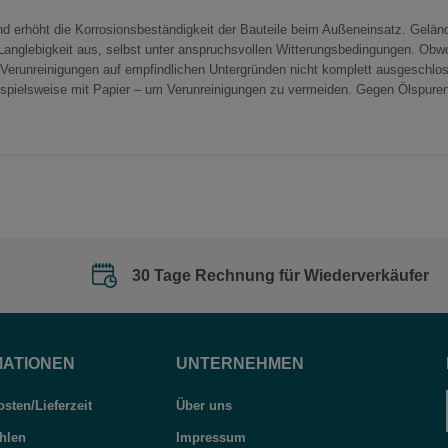
und erhöht die Korrosionsbeständigkeit der Bauteile beim Außeneinsatz. Gel
anglebigkeit aus, selbst unter anspruchsvollen Witterungsbedingungen. Obwohl
e Verunreinigungen auf empfindlichen Untergründen nicht komplett ausgeschlo
ispielsweise mit Papier – um Verunreinigungen zu vermeiden. Gegen Ölspure
30 Tage Rechnung für Wiederverkäufer
MATIONEN
UNTERNEHMEN
sten/Lieferzeit
Über uns
hlen
Impressum