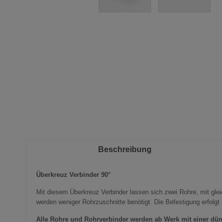
Zum
Anfang
der
Bildergalerie
springen
Beschreibung
Überkreuz Verbinder 90°
Mit diesem Überkreuz Verbinder lassen sich zwei Rohre, mit glei
werden weniger Rohrzuschnitte benötigt. Die Befestigung erfolgt
Alle Rohre und
Rohrverbinder
werden ab Werk mit einer dün