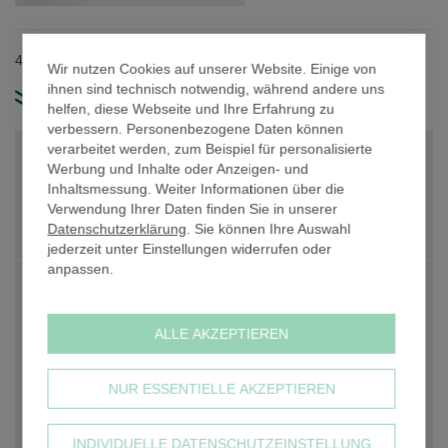
der
Bildergalerie
springen
42,4 mm Rohrdurchmesser / Material: Gusseisen.
Wir nutzen Cookies auf unserer Website. Einige von
ihnen sind technisch notwendig, während andere uns
weitere Produkt-Infos
helfen, diese Webseite und Ihre Erfahrung zu
verbessern. Personenbezogene Daten können
verarbeitet werden, zum Beispiel für personalisierte
PREIS PRO STK. NETTO
9,58 €
Werbung und Inhalte oder Anzeigen- und
Inhaltsmessung. Weiter Informationen über die
PREIS PRO STK. NETTO
9,58 €
Verwendung Ihrer Daten finden Sie in unserer
Datenschutzerklärung
. Sie können Ihre Auswahl
Anzahl
-
+
jederzeit unter Einstellungen widerrufen oder
anpassen.
PREIS GESAMT NETTO
9,58 €
zzgl. 19% USt
1,82 €
ALLE AKZEPTIEREN
PREIS GESAMT BRUTTO
11,40 €
NUR ESSENTIELLE AKZEPTIEREN
inkl. 19% USt, zzgl.
Versandkosten
IN DEN WARENKORB
INDIVIDUELLE DATENSCHUTZEINSTELLUNG