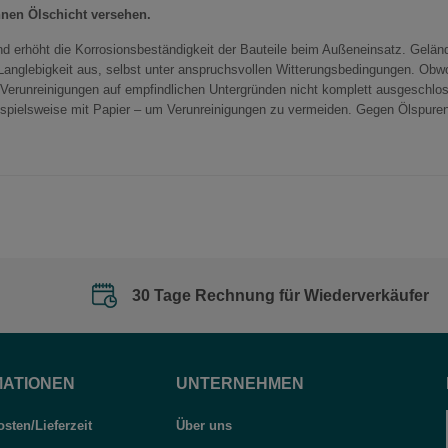
nen Ölschicht versehen.
und erhöht die Korrosionsbeständigkeit der Bauteile beim Außeneinsatz. Gel
anglebigkeit aus, selbst unter anspruchsvollen Witterungsbedingungen. Obwohl
e Verunreinigungen auf empfindlichen Untergründen nicht komplett ausgeschlo
ispielsweise mit Papier – um Verunreinigungen zu vermeiden. Gegen Ölspure
30 Tage Rechnung für Wiederverkäufer
MATIONEN
UNTERNEHMEN
sten/Lieferzeit
Über uns