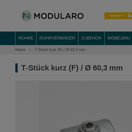
ROHRE
ROHRVERBINDER
ZUBEHÖR
MÖBELBAU
Home
T-Stück kurz (F) / Ø 60,3 mm
T-Stück kurz (F) / Ø 60,3 mm
Zum
Ende
der
Bildergalerie
springen