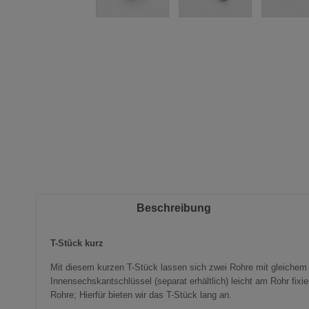
Zum
Anfang
der
Bildergalerie
springen
Beschreibung
T-Stück kurz
Mit diesem kurzen T-Stück lassen sich zwei Rohre mit gleichem R
Innensechskantschlüssel (separat erhältlich) leicht am Rohr fixi
Rohre; Hierfür bieten wir das T-Stück lang an.