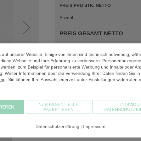
PREIS PRO STK. NETTO
Anzahl
PREIS GESAMT NETTO
zzgl. 19% USt
 auf unserer Website. Einige von ihnen sind technisch notwendig, wäh
PREIS GESAMT BRUTTO
, diese Webseite und Ihre Erfahrung zu verbessern. Personenbezogen
 werden, zum Beispiel für personalisierte Werbung und Inhalte oder An
. Weiter Informationen über die Verwendung Ihrer Daten finden Sie in
ung
. Sie können Ihre Auswahl jederzeit unter Einstellungen widerrufen 
NUR ESSENTIELLE
INDIVIDU
TIEREN
Bei einem Warenwert unter 30,00 € netto
AKZEPTIEREN
DATENSCHUTZEI
Kommissionierung in Rechnung. Der Kos
sehr hoch und müsste sich alternativ in
Datenschutzerklärung
|
Impressum
Warenkorbwert beträgt
11,31 €
.