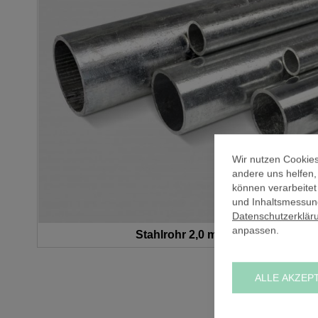
Wir nutzen Cookies
andere uns helfen
können verarbeitet
und Inhaltsmessung
Datenschutzerklär
anpassen.
Stahlrohr 2,0 mm (A) / Ø 21,3 mm
ALLE AKZEP
Zum
Anfang
der