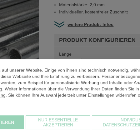
Materialstärke: 2,0 mm
Individueller, kostenfreier Zuschnitt
weitere Produkt-Infos
PRODUKT KONFIGURIEREN
Länge
cm
 auf unserer Website. Einige von ihnen sind technisch notwendig, wäh
, diese Webseite und Ihre Erfahrung zu verbessern. Personenbezogen
PREIS PRO STK. NETTO
 werden, zum Beispiel für personalisierte Werbung und Inhalte oder An
. Weiter Informationen über die Verwendung Ihrer Daten finden Sie in
Anzahl
ung
. Sie können Ihre Auswahl jederzeit unter Einstellungen widerrufen 
PREIS GESAMT NETTO
NUR ESSENTIELLE
INDIVIDU
TIEREN
zzgl. 19% USt
AKZEPTIEREN
DATENSCHUTZEI
PREIS GESAMT BRUTTO