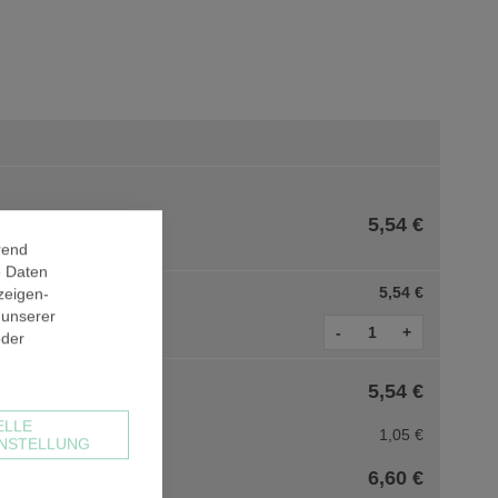
5,54 €
rend
e Daten
5,54 €
zeigen-
 unserer
-
+
oder
5,54 €
ELLE
1,05 €
NSTELLUNG
6,60 €