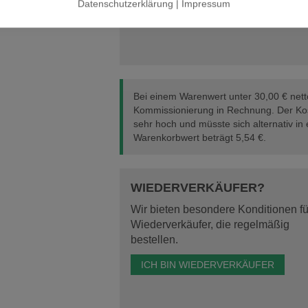
Datenschutzerklärung
|
Impressum
Bei einem Warenwert unter 30,00 € netto
Kommissionierung in Rechnung. Der Kos
sehr hoch und müsste sich alternativ in
Warenkorbwert beträgt
5,54 €
.
WIEDERVERKÄUFER?
Wir bieten besondere Konditionen fü
Wiederverkäufer, die regelmäßig
bestellen.
ICH BIN WIEDERVERKÄUFER