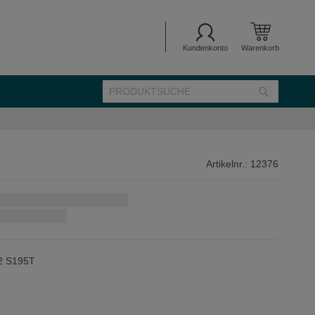
Kundenkonto
Warenkorb
SUCHE
Suche
Artikelnr.:
12376
L2 S195T