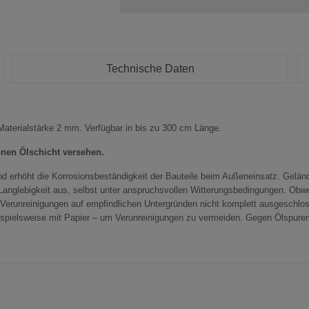
Technische Daten
Materialstärke 2 mm. Verfügbar in bis zu 300 cm Länge.
nen Ölschicht versehen.
und erhöht die Korrosionsbeständigkeit der Bauteile beim Außeneinsatz. Gel
anglebigkeit aus, selbst unter anspruchsvollen Witterungsbedingungen. Obwohl
e Verunreinigungen auf empfindlichen Untergründen nicht komplett ausgeschlo
ispielsweise mit Papier – um Verunreinigungen zu vermeiden. Gegen Ölspure