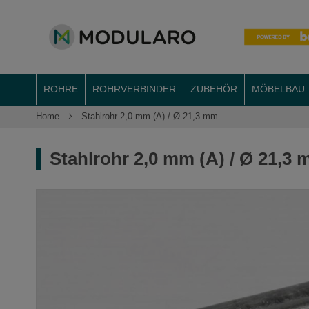
ROHRE
ROHRVERBINDER
ZUBEHÖR
MÖBELBAU
Home
Stahlrohr 2,0 mm (A) / Ø 21,3 mm
Stahlrohr 2,0 mm (A) / Ø 21,3
Zum
Ende
der
Bildergalerie
springen