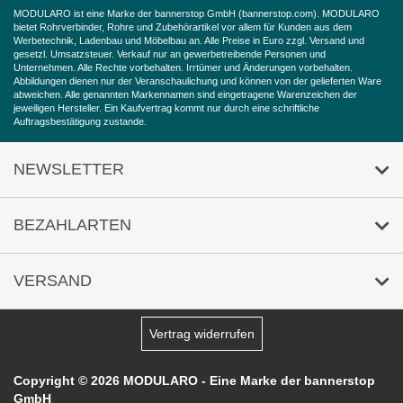
MODULARO ist eine Marke der bannerstop GmbH (
bannerstop.com
). MODULARO
Widerrufsbelehrung
bietet Rohrverbinder, Rohre und Zubehörartikel vor allem für Kunden aus dem
Werbetechnik, Ladenbau und Möbelbau an. Alle Preise in Euro zzgl. Versand und
gesetzl. Umsatzsteuer. Verkauf nur an gewerbetreibende Personen und
Barrierefreiheitserklärung
Unternehmen. Alle Rechte vorbehalten. Irrtümer und Änderungen vorbehalten.
Abbildungen dienen nur der Veranschaulichung und können von der gelieferten Ware
abweichen. Alle genannten Markennamen sind eingetragene Warenzeichen der
jeweiligen Hersteller. Ein Kaufvertrag kommt nur durch eine schriftliche
Auftragsbestätigung zustande.
NEWSLETTER
Anmeldung
/
Abmeldung
BEZAHLARTEN
VERSAND
Vertrag widerrufen
Copyright © 2026 MODULARO - Eine Marke der bannerstop
GmbH