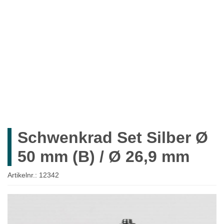
ROHRE
ROHRVERBINDER
ZUBEHÖR
MÖBELBAU
SYSTEMLÖSUNGEN
WIEDERVERKÄUFER
UNTERNEHMEN
Schwenkrad Set Silber Ø
Mein Konto
50 mm (B) / Ø 26,9 mm
Anmelden
Artikelnr.:
12342
Ein Konto erstellen
Zum
Ende
der