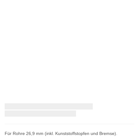
Zum
Schnellstmögliche Lieferung:
Anfang
der
Bildergalerie
springen
Für Rohre 26,9 mm (inkl. Kunststoffstopfen und Bremse).