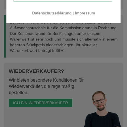
Datenschutzerklärung
|
Impressum
Bei einem Warenwert unter 30,00 € netto stellen wir eine
Aufwandspauschale für die Kommissionierung in Rechnung.
Der Kostenaufwand für Bestellungen unter diesem
Warenwert ist sehr hoch und müsste sich alternativ in einem
höheren Stückpreis niederschlagen. Ihr aktueller
Warenkorbwert beträgt
5,39 €
.
WIEDERVERKÄUFER?
Wir bieten besondere Konditionen für
Wiederverkäufer, die regelmäßig
bestellen.
ICH BIN WIEDERVERKÄUFER