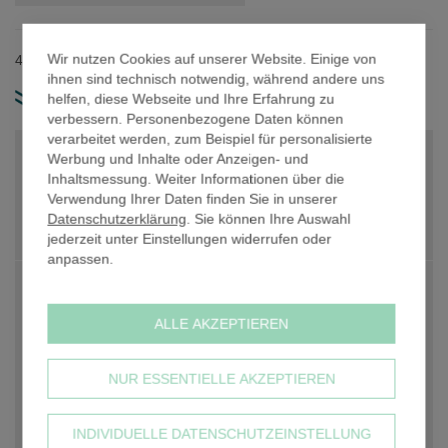
der
Bildergalerie
springen
Wir nutzen Cookies auf unserer Website. Einige von
42,4 mm Rohrdurchmesser / Material: Gusseisen.
ihnen sind technisch notwendig, während andere uns
helfen, diese Webseite und Ihre Erfahrung zu
weitere Produkt-Infos
verbessern. Personenbezogene Daten können
verarbeitet werden, zum Beispiel für personalisierte
PREIS PRO STK. NETTO
5,39 €
Werbung und Inhalte oder Anzeigen- und
Inhaltsmessung. Weiter Informationen über die
PREIS PRO STK. NETTO
5,39 €
Verwendung Ihrer Daten finden Sie in unserer
Datenschutzerklärung
. Sie können Ihre Auswahl
Anzahl
-
+
jederzeit unter Einstellungen widerrufen oder
anpassen.
PREIS GESAMT NETTO
5,39 €
ALLE AKZEPTIEREN
zzgl. 19% USt
1,02 €
PREIS GESAMT BRUTTO
6,41 €
NUR ESSENTIELLE AKZEPTIEREN
inkl. 19% USt, zzgl.
Versandkosten
INDIVIDUELLE DATENSCHUTZEINSTELLUNG
IN DEN WARENKORB