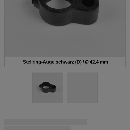
Stellring-Auge schwarz (D) / Ø 42,4 mm
Zum
Schnellstmögliche Lieferung:
Anfang