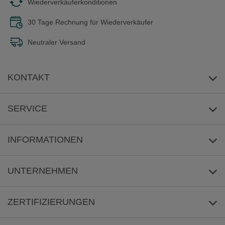
Wiederverkäuferkonditionen
30 Tage Rechnung für Wiederverkäufer
Neutraler Versand
KONTAKT
E-Mail-Anfrage
SERVICE
Umwelt
INFORMATIONEN
Reklamation
Versandkosten/Lieferzeit
UNTERNEHMEN
Sicher Zahlen
Über uns
ZERTIFIZIERUNGEN
Häufige Fragen
Impressum