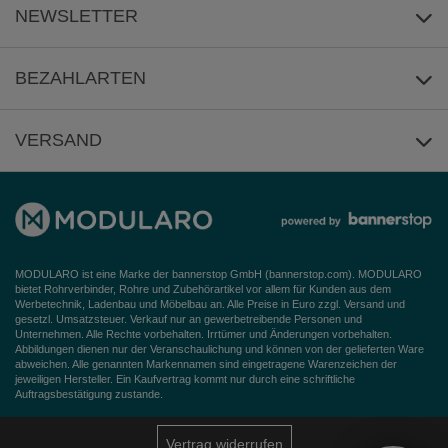
NEWSLETTER
AGB
Datenschutz
Anmeldung
/
Abmeldung
BEZAHLARTEN
Widerrufsbelehrung
VERSAND
Barrierefreiheitserklärung
MODULARO ist eine Marke der bannerstop GmbH (
bannerstop.com
). MODULARO
bietet Rohrverbinder, Rohre und Zubehörartikel vor allem für Kunden aus dem
Werbetechnik, Ladenbau und Möbelbau an. Alle Preise in Euro zzgl. Versand und
gesetzl. Umsatzsteuer. Verkauf nur an gewerbetreibende Personen und
Unternehmen. Alle Rechte vorbehalten. Irrtümer und Änderungen vorbehalten.
Abbildungen dienen nur der Veranschaulichung und können von der gelieferten Ware
abweichen. Alle genannten Markennamen sind eingetragene Warenzeichen der
jeweiligen Hersteller. Ein Kaufvertrag kommt nur durch eine schriftliche
Auftragsbestätigung zustande.
Vertrag widerrufen