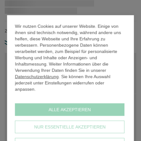
Zum
Schnellstmögliche Lieferung:
Anfang
der
Bildergalerie
Wir nutzen Cookies auf unserer Website. Einige von
springen
26,9 mm Rohrdurchmesser / Material: Gusseisen.
ihnen sind technisch notwendig, während andere uns
helfen, diese Webseite und Ihre Erfahrung zu
weitere Produkt-Infos
verbessern. Personenbezogene Daten können
verarbeitet werden, zum Beispiel für personalisierte
Werbung und Inhalte oder Anzeigen- und
PREIS PRO STK. NETTO
19,31 €
Inhaltsmessung. Weiter Informationen über die
Verwendung Ihrer Daten finden Sie in unserer
PREIS PRO STK. NETTO
19,31 €
Datenschutzerklärung
. Sie können Ihre Auswahl
jederzeit unter Einstellungen widerrufen oder
Anzahl
-
+
anpassen.
PREIS GESAMT NETTO
19,31 €
ALLE AKZEPTIEREN
zzgl. 19% USt
3,67 €
NUR ESSENTIELLE AKZEPTIEREN
PREIS GESAMT BRUTTO
22,98 €
inkl. 19% USt, zzgl.
Versandkosten