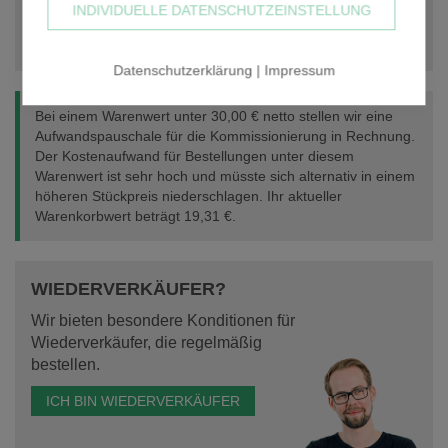
INDIVIDUELLE DATENSCHUTZEINSTELLUNG
IN DEN WARENKORB
Datenschutzerklärung
|
Impressum
Bei einem Warenwert unter 30,00 € netto stellen wir eine
Aufwandspauschale für die Kommissionierung in Rechnung.
Der Kostenaufwand für Bestellungen unter diesem
Warenwert ist sehr hoch und müsste sich alternativ in einem
höheren Stückpreis niederschlagen. Ihr aktueller
Warenkorbwert beträgt
19,31 €
.
WIEDERVERKÄUFER?
Wir bieten besondere Konditionen für
Wiederverkäufer, die regelmäßig
bestellen.
ICH BIN WIEDERVERKÄUFER