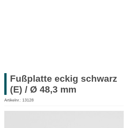
ROHRE
ROHRVERBINDER
ZUBEHÖR
MÖBELBAU
SYSTEMLÖSUNGEN
WIEDERVERKÄUFER
UNTERNEHMEN
Fußplatte eckig schwarz
Mein Konto
(E) / Ø 48,3 mm
Anmelden
Artikelnr.:
13128
Ein Konto erstellen
Zum
Ende
der