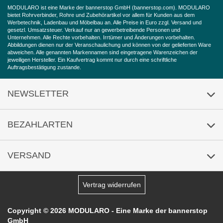
MODULARO ist eine Marke der bannerstop GmbH (
bannerstop.com
). MODULARO
Widerrufsbelehrung
bietet Rohrverbinder, Rohre und Zubehörartikel vor allem für Kunden aus dem
Werbetechnik, Ladenbau und Möbelbau an. Alle Preise in Euro zzgl. Versand und
gesetzl. Umsatzsteuer. Verkauf nur an gewerbetreibende Personen und
Barrierefreiheitserklärung
Unternehmen. Alle Rechte vorbehalten. Irrtümer und Änderungen vorbehalten.
Abbildungen dienen nur der Veranschaulichung und können von der gelieferten Ware
abweichen. Alle genannten Markennamen sind eingetragene Warenzeichen der
jeweiligen Hersteller. Ein Kaufvertrag kommt nur durch eine schriftliche
Auftragsbestätigung zustande.
NEWSLETTER
Anmeldung
/
Abmeldung
BEZAHLARTEN
VERSAND
Vertrag widerrufen
Copyright © 2026 MODULARO - Eine Marke der bannerstop
GmbH