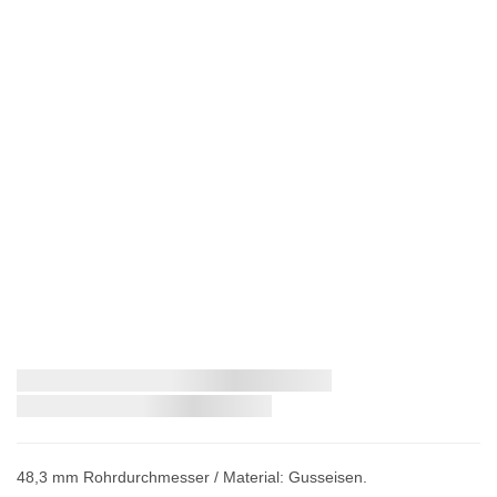
Zum
Schnellstmögliche Lieferung:
Anfang
der
Bildergalerie
springen
48,3 mm Rohrdurchmesser / Material: Gusseisen.