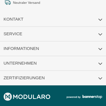
Neutraler Versand
KONTAKT
E-Mail-Anfrage
SERVICE
Umwelt
INFORMATIONEN
Reklamation
Versandkosten/Lieferzeit
UNTERNEHMEN
Sicher Zahlen
Über uns
ZERTIFIZIERUNGEN
Häufige Fragen
Impressum
AGB
Datenschutz