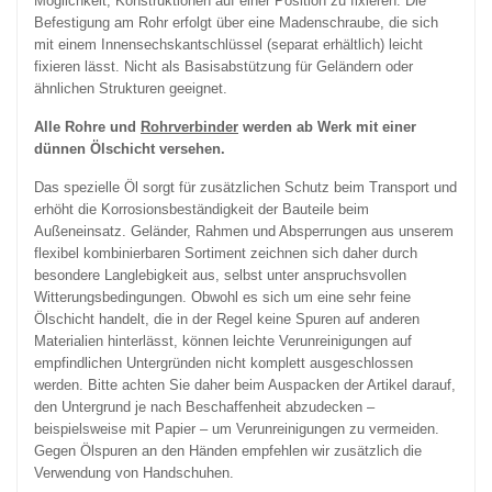
Möglichkeit, Konstruktionen auf einer Position zu fixieren. Die
Befestigung am Rohr erfolgt über eine Madenschraube, die sich
mit einem Innensechskantschlüssel (separat erhältlich) leicht
fixieren lässt. Nicht als Basisabstützung für Geländern oder
ähnlichen Strukturen geeignet.
Alle Rohre und
Rohrverbinder
werden ab Werk mit einer
dünnen Ölschicht versehen.
Das spezielle Öl sorgt für zusätzlichen Schutz beim Transport und
erhöht die Korrosionsbeständigkeit der Bauteile beim
Außeneinsatz. Geländer, Rahmen und Absperrungen aus unserem
flexibel kombinierbaren Sortiment zeichnen sich daher durch
besondere Langlebigkeit aus, selbst unter anspruchsvollen
Witterungsbedingungen. Obwohl es sich um eine sehr feine
Ölschicht handelt, die in der Regel keine Spuren auf anderen
Materialien hinterlässt, können leichte Verunreinigungen auf
empfindlichen Untergründen nicht komplett ausgeschlossen
werden. Bitte achten Sie daher beim Auspacken der Artikel darauf,
den Untergrund je nach Beschaffenheit abzudecken –
beispielsweise mit Papier – um Verunreinigungen zu vermeiden.
Gegen Ölspuren an den Händen empfehlen wir zusätzlich die
Verwendung von Handschuhen.