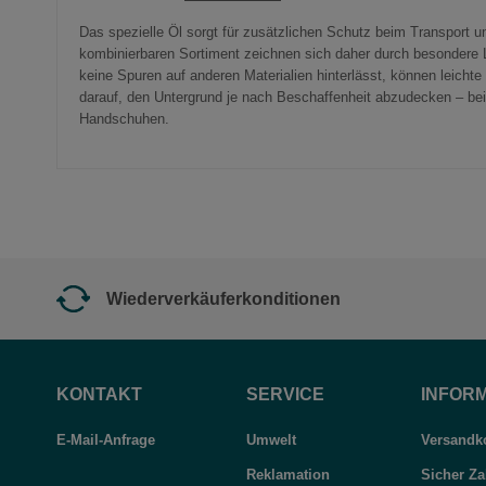
Das spezielle Öl sorgt für zusätzlichen Schutz beim Transport 
kombinierbaren Sortiment zeichnen sich daher durch besondere L
keine Spuren auf anderen Materialien hinterlässt, können leicht
darauf, den Untergrund je nach Beschaffenheit abzudecken – be
Handschuhen.
Wiederverkäuferkonditionen
KONTAKT
SERVICE
INFOR
E-Mail-Anfrage
Umwelt
Versandko
Reklamation
Sicher Za