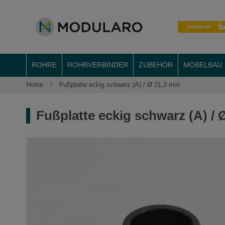
ROHRE
ROHRVERBINDER
ZUBEHÖR
MÖBELBAU
Home
Fußplatte eckig schwarz (A) / Ø 21,3 mm
Fußplatte eckig schwarz (A) /
Zum
Ende
der
Bildergalerie
springen