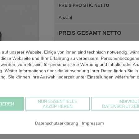
PREIS PRO STK. NETTO
Anzahl
PREIS GESAMT NETTO
zzgl. 19% USt
 auf unserer Website. Einige von ihnen sind technisch notwendig, wäh
PREIS GESAMT BRUTTO
, diese Webseite und Ihre Erfahrung zu verbessern. Personenbezogen
 werden, zum Beispiel für personalisierte Werbung und Inhalte oder An
. Weiter Informationen über die Verwendung Ihrer Daten finden Sie in
ung
. Sie können Ihre Auswahl jederzeit unter Einstellungen widerrufen 
NUR ESSENTIELLE
INDIVIDU
 mm
TIEREN
Bei einem Warenwert unter 30,00 € netto
AKZEPTIEREN
DATENSCHUTZEI
Kommissionierung in Rechnung. Der Kos
sehr hoch und müsste sich alternativ in
Datenschutzerklärung
|
Impressum
Warenkorbwert beträgt
5,93 €
.