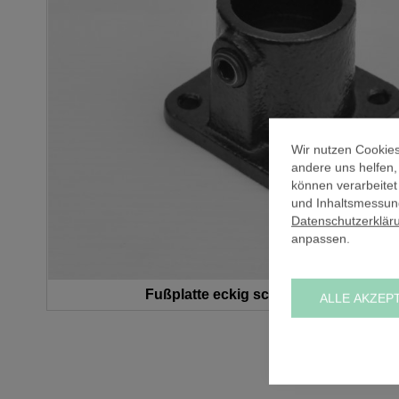
Wir nutzen Cookies
andere uns helfen
können verarbeitet
und Inhaltsmessung
Datenschutzerklär
anpassen.
Fußplatte eckig schwarz (A) / Ø 21,3
ALLE AKZEP
Zum
Anfang
der