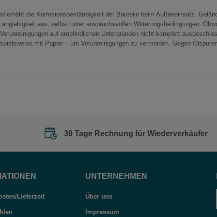
und erhöht die Korrosionsbeständigkeit der Bauteile beim Außeneinsatz. Gel
anglebigkeit aus, selbst unter anspruchsvollen Witterungsbedingungen. Obwohl
e Verunreinigungen auf empfindlichen Untergründen nicht komplett ausgeschlo
ispielsweise mit Papier – um Verunreinigungen zu vermeiden. Gegen Ölspure
30 Tage Rechnung für Wiederverkäufer
MATIONEN
UNTERNEHMEN
sten/Lieferzeit
Über uns
hlen
Impressum