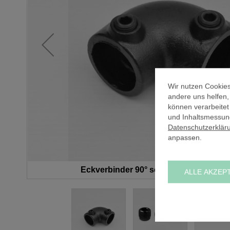
Wir nutzen Cookies
andere uns helfen
können verarbeitet
und Inhaltsmessung
Datenschutzerklär
anpassen.
Eckverbinder 90° schwarz (D) / Ø 42,4
ALLE AKZEP