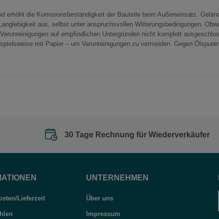
und erhöht die Korrosionsbeständigkeit der Bauteile beim Außeneinsatz. Gel
anglebigkeit aus, selbst unter anspruchsvollen Witterungsbedingungen. Obwohl
e Verunreinigungen auf empfindlichen Untergründen nicht komplett ausgeschlo
ispielsweise mit Papier – um Verunreinigungen zu vermeiden. Gegen Ölspure
30 Tage Rechnung für Wiederverkäufer
MATIONEN
UNTERNEHMEN
sten/Lieferzeit
Über uns
hlen
Impressum