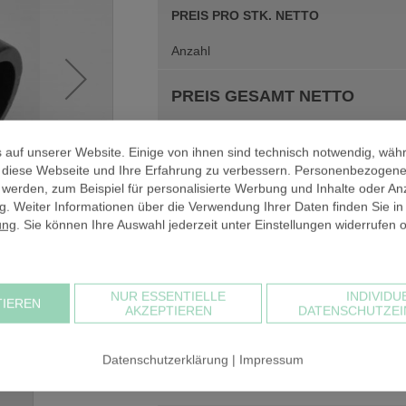
PREIS PRO STK. NETTO
Anzahl
PREIS GESAMT NETTO
zzgl. 19% USt
 auf unserer Website. Einige von ihnen sind technisch notwendig, wäh
PREIS GESAMT BRUTTO
, diese Webseite und Ihre Erfahrung zu verbessern. Personenbezogen
 werden, zum Beispiel für personalisierte Werbung und Inhalte oder An
. Weiter Informationen über die Verwendung Ihrer Daten finden Sie in
ung
. Sie können Ihre Auswahl jederzeit unter Einstellungen widerrufen 
NUR ESSENTIELLE
INDIVIDU
 mm
TIEREN
Bei einem Warenwert unter 30,00 € netto
AKZEPTIEREN
DATENSCHUTZEI
Kommissionierung in Rechnung. Der Kos
sehr hoch und müsste sich alternativ in
Datenschutzerklärung
|
Impressum
Warenkorbwert beträgt
8,21 €
.