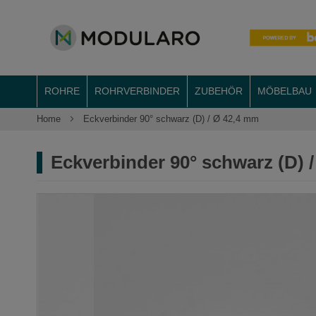
ROHRE
ROHRVERBINDER
ZUBEHÖR
MÖBELBAU
Home
Eckverbinder 90° schwarz (D) / Ø 42,4 mm
Eckverbinder 90° schwarz (D) 
Zum
Ende
der
Bildergalerie
springen