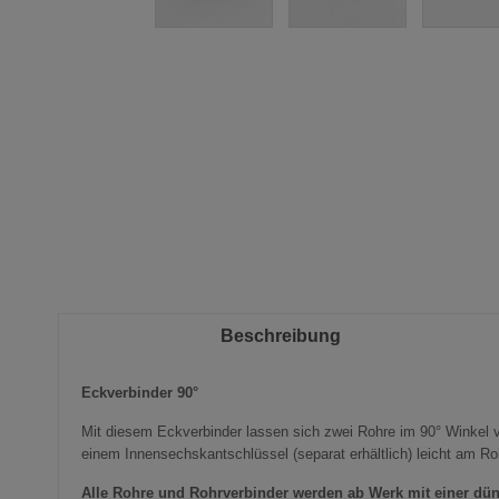
Zum
Anfang
der
Bildergalerie
springen
Beschreibung
Eckverbinder 90°
Mit diesem Eckverbinder lassen sich zwei Rohre im 90° Winkel v
einem Innensechskantschlüssel (separat erhältlich) leicht am Roh
Alle Rohre und
Rohrverbinder
werden ab Werk mit einer dün