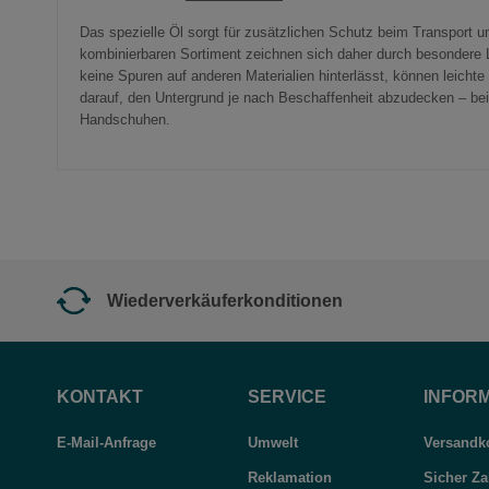
Das spezielle Öl sorgt für zusätzlichen Schutz beim Transport 
kombinierbaren Sortiment zeichnen sich daher durch besondere L
keine Spuren auf anderen Materialien hinterlässt, können leicht
darauf, den Untergrund je nach Beschaffenheit abzudecken – be
Handschuhen.
Wiederverkäuferkonditionen
KONTAKT
SERVICE
INFOR
E-Mail-Anfrage
Umwelt
Versandko
Reklamation
Sicher Za