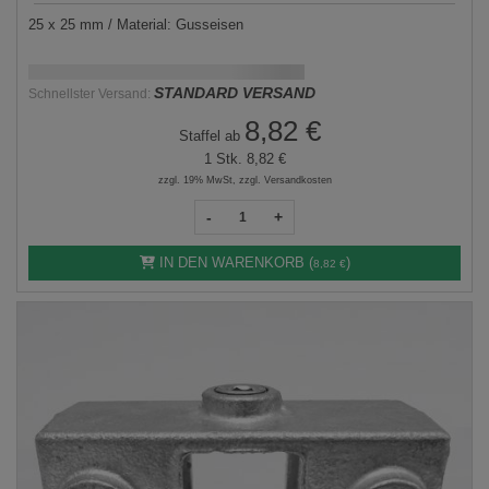
25 x 25 mm / Material: Gusseisen
Schnellstmögliche Lieferung:
DD.MM.YYYY
STANDARD VERSAND
Schnellster Versand:
8,82 €
Staffel ab
1 Stk.
8,82 €
zzgl. 19% MwSt, zzgl. Versandkosten
-
+
IN DEN WARENKORB (
)
8,82 €