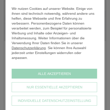
Wir nutzen Cookies auf unserer Website. Einige von
ihnen sind technisch notwendig, während andere uns
helfen, diese Webseite und Ihre Erfahrung zu
verbessern. Personenbezogene Daten können
verarbeitet werden, zum Beispiel für personalisierte
Werbung und Inhalte oder Anzeigen- und
Inhaltsmessung. Weiter Informationen über die
Verwendung Ihrer Daten finden Sie in unserer
Quadratisch T-Stück lang (QS) / 25x25 mm
Datenschutzerklärung
. Sie können Ihre Auswahl
jederzeit unter Einstellungen widerrufen oder
25 x 25 mm / Material: Gusseisen
anpassen.
Schnellstmögliche Lieferung:
DD.MM.YYYY
STANDARD VERSAND
Schnellster Versand:
ALLE AKZEPTIEREN
10,29 €
Staffel ab
1 Stk.
10,29 €
NUR ESSENTIELLE AKZEPTIEREN
zzgl. 19% MwSt, zzgl. Versandkosten
-
+
INDIVIDUELLE DATENSCHUTZEINSTELLUNG
IN DEN WARENKORB (
)
10,29 €