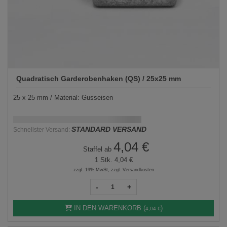
Quadratisch Garderobenhaken (QS) / 25x25 mm
25 x 25 mm / Material: Gusseisen
Schnellstmögliche Lieferung:
DD.MM.YYYY
STANDARD VERSAND
Schnellster Versand:
4,04 €
Staffel ab
1 Stk.
4,04 €
zzgl. 19% MwSt, zzgl. Versandkosten
-
+
IN DEN WARENKORB (
)
4,04 €