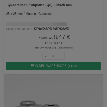
Quadratisch Fußplatte (QS) / 25x25 mm
25 x 25 mm / Material: Gusseisen
Schnellstmögliche Lieferung:
DD.MM.YYYY
STANDARD VERSAND
Schnellster Versand:
8,47 €
Staffel ab
1 Stk.
8,47 €
zzgl. 19% MwSt, zzgl. Versandkosten
-
+
IN DEN WARENKORB (
)
8,47 €