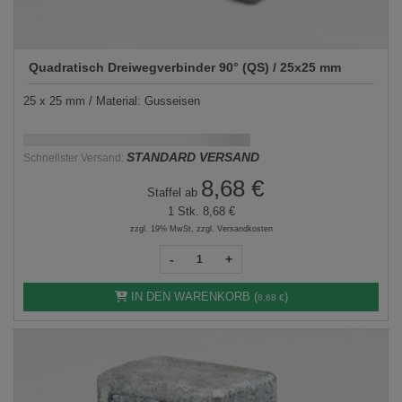
Quadratisch Dreiwegverbinder 90° (QS) / 25x25 mm
25 x 25 mm / Material: Gusseisen
Schnellstmögliche Lieferung:
DD.MM.YYYY
STANDARD VERSAND
Schnellster Versand:
8,68 €
Staffel ab
1 Stk.
8,68 €
zzgl. 19% MwSt, zzgl. Versandkosten
-
+
IN DEN WARENKORB (
)
8,68 €