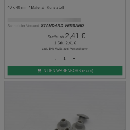
40 x 40 mm / Material: Kunststoff
Schnellstmögliche Lieferung:
DD.MM.YYYY
STANDARD VERSAND
Schnellster Versand:
2,41 €
Staffel ab
1 Stk.
2,41 €
zzgl. 19% MwSt, zzgl. Versandkosten
-
+
IN DEN WARENKORB (
)
2,41 €