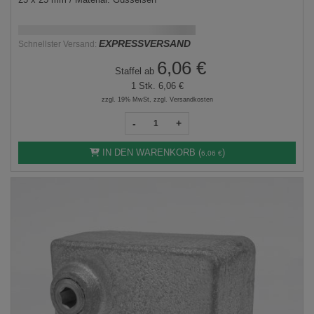
Schnellstmögliche Lieferung:
DD.MM.YYYY
EXPRESSVERSAND
Schnellster Versand:
6,06 €
Staffel ab
1 Stk.
6,06 €
zzgl. 19% MwSt, zzgl. Versandkosten
-
+
IN DEN WARENKORB (
)
6,06 €