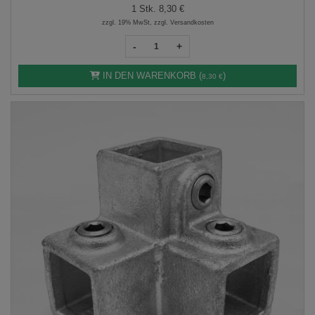
1 Stk.
8,30 €
zzgl. 19% MwSt, zzgl. Versandkosten
-
+
IN DEN WARENKORB (
)
8,30 €