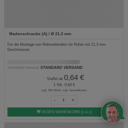
Madenschraube (A) / Ø 21,3 mm
Für die Montage von Rohrverbindern für Rohre mit 21,3 mm
Durchmesser.
Schnellstmögliche Lieferung:
DD.MM.YYYY
STANDARD VERSAND
Schnellster Versand:
0,64 €
Staffel ab
1 Stk.
0,64 €
zzgl. 19% MwSt, zzgl. Versandkosten
-
+
IN DEN WARENKORB (
)
0,64 €