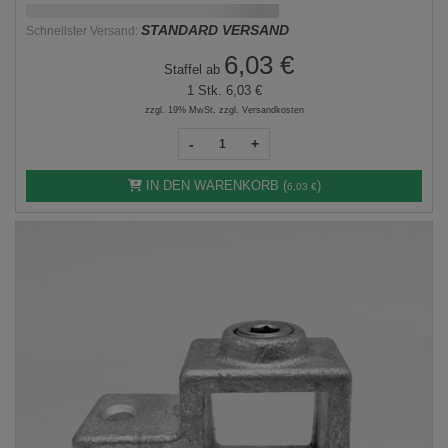
Schnellstmögliche Lieferung:
DD.MM.YYYY
STANDARD VERSAND
Schnellster Versand:
6,03 €
Staffel ab
1 Stk.
6,03 €
zzgl. 19% MwSt, zzgl. Versandkosten
-
+
IN DEN WARENKORB (
)
6,03 €