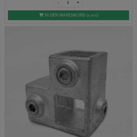
-
+
IN DEN WARENKORB (
)
8,39 €