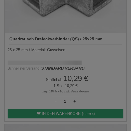
Quadratisch Dreieckverbinder (QS) / 25x25 mm
25 x 25 mm / Material: Gusseisen
Schnellstmögliche Lieferung:
DD.MM.YYYY
STANDARD VERSAND
Schnellster Versand:
10,29 €
Staffel ab
1 Stk.
10,29 €
zzgl. 19% MwSt, zzgl. Versandkosten
-
+
IN DEN WARENKORB (
)
10,29 €