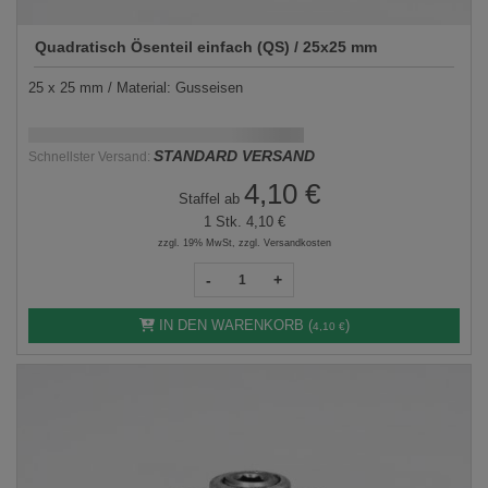
Quadratisch Ösenteil einfach (QS) / 25x25 mm
25 x 25 mm / Material: Gusseisen
Schnellstmögliche Lieferung:
DD.MM.YYYY
STANDARD VERSAND
Schnellster Versand:
4,10 €
Staffel ab
1 Stk.
4,10 €
zzgl. 19% MwSt, zzgl. Versandkosten
-
+
IN DEN WARENKORB (
)
4,10 €