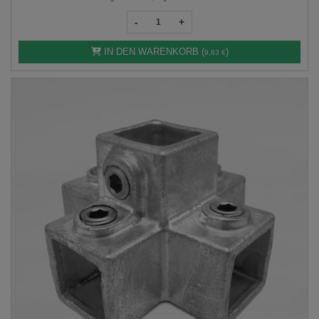
-
+
IN DEN WARENKORB (
)
9,63 €