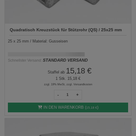
Quadratisch Kreuzstück für Stützrohr (QS) / 25x25 mm
25 x 25 mm / Material: Gusseisen
Schnellstmögliche Lieferung:
DD.MM.YYYY
STANDARD VERSAND
Schnellster Versand:
15,18 €
Staffel ab
1 Stk.
15,18 €
zzgl. 19% MwSt, zzgl. Versandkosten
-
+
IN DEN WARENKORB (
)
15,18 €