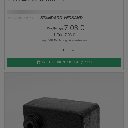
Schnellstmögliche Lieferung:
DD.MM.YYYY
STANDARD VERSAND
Schnellster Versand:
7,03 €
Staffel ab
1 Stk.
7,03 €
zzgl. 19% MwSt, zzgl. Versandkosten
-
+
IN DEN WARENKORB (
)
7,03 €