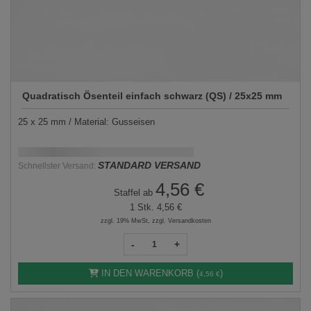
Quadratisch Ösenteil einfach schwarz (QS) / 25x25 mm
25 x 25 mm / Material: Gusseisen
Schnellstmögliche Lieferung:
DD.MM.YYYY
STANDARD VERSAND
Schnellster Versand:
4,56 €
Staffel ab
1 Stk.
4,56 €
zzgl. 19% MwSt, zzgl. Versandkosten
-
+
IN DEN WARENKORB (
)
4,56 €