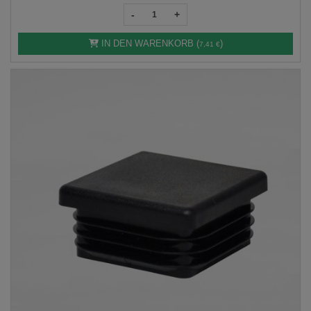
-
+
IN DEN WARENKORB (
)
7,41 €