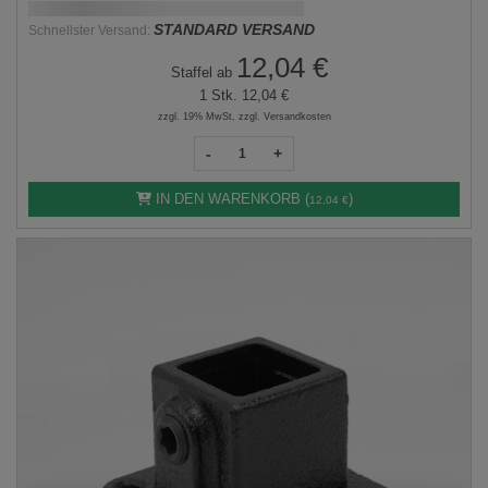
Schnellstmögliche Lieferung:
DD.MM.YYYY
STANDARD VERSAND
Schnellster Versand:
12,04 €
Staffel ab
1 Stk.
12,04 €
zzgl. 19% MwSt, zzgl. Versandkosten
-
+
IN DEN WARENKORB (
)
12,04 €