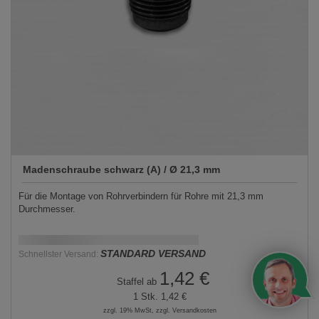
Madenschraube schwarz (A) / Ø 21,3 mm
Für die Montage von Rohrverbindern für Rohre mit 21,3 mm
Durchmesser.
Schnellstmögliche Lieferung:
DD.MM.YYYY
STANDARD VERSAND
Schnellster Versand:
1,42 €
Staffel ab
1 Stk.
1,42 €
zzgl. 19% MwSt, zzgl. Versandkosten