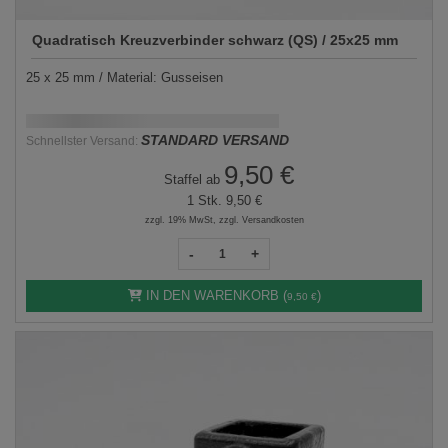
Quadratisch Kreuzverbinder schwarz (QS) / 25x25 mm
25 x 25 mm / Material: Gusseisen
Schnellstmögliche Lieferung:
DD.MM.YYYY
STANDARD VERSAND
Schnellster Versand:
9,50 €
Staffel ab
1 Stk.
9,50 €
zzgl. 19% MwSt, zzgl. Versandkosten
-
+
IN DEN WARENKORB (
)
9,50 €