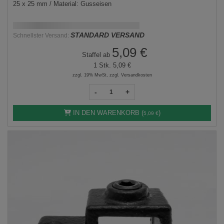
25 x 25 mm / Material: Gusseisen
Schnellstmögliche Lieferung:
DD.MM.YYYY
STANDARD VERSAND
Schnellster Versand:
5,09 €
Staffel ab
1 Stk.
5,09 €
zzgl. 19% MwSt, zzgl. Versandkosten
-
+
IN DEN WARENKORB (
)
5,09 €