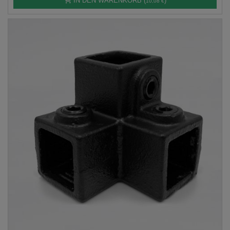
IN DEN WARENKORB (
)
10,08 €