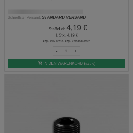
Schnellstmögliche Lieferung:
DD.MM.YYYY
STANDARD VERSAND
Schnellster Versand:
4,19 €
Staffel ab
1 Stk.
4,19 €
zzgl. 19% MwSt, zzgl. Versandkosten
-
+
IN DEN WARENKORB (
)
4,19 €