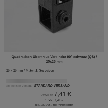
Quadratisch Überkreuz Verbinder 90° schwarz (QS) /
25x25 mm
25 x 25 mm / Material: Gusseisen
Schnellstmögliche Lieferung:
DD.MM.YYYY
STANDARD VERSAND
Schnellster Versand:
7,41 €
Staffel ab
1 Stk.
7,41 €
zzgl. 19% MwSt, zzgl. Versandkosten