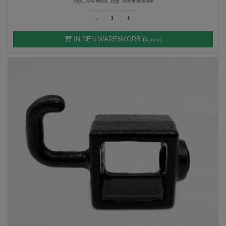
zzgl. 19% MwSt, zzgl. Versandkosten
-
+
IN DEN WARENKORB (
)
4,56 €