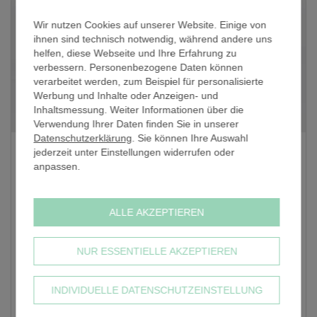
Wir nutzen Cookies auf unserer Website. Einige von
ihnen sind technisch notwendig, während andere uns
helfen, diese Webseite und Ihre Erfahrung zu
verbessern. Personenbezogene Daten können
verarbeitet werden, zum Beispiel für personalisierte
Werbung und Inhalte oder Anzeigen- und
Inhaltsmessung. Weiter Informationen über die
Verwendung Ihrer Daten finden Sie in unserer
Datenschutzerklärung
. Sie können Ihre Auswahl
Quadratisch Fußplatte schwarz (QS) / 25x25 mm
jederzeit unter Einstellungen widerrufen oder
anpassen.
25 x 25 mm / Material: Gusseisen
Schnellstmögliche Lieferung:
DD.MM.YYYY
ALLE AKZEPTIEREN
STANDARD VERSAND
Schnellster Versand:
10,27 €
Staffel ab
NUR ESSENTIELLE AKZEPTIEREN
1 Stk.
10,27 €
zzgl. 19% MwSt, zzgl. Versandkosten
INDIVIDUELLE DATENSCHUTZEINSTELLUNG
-
+