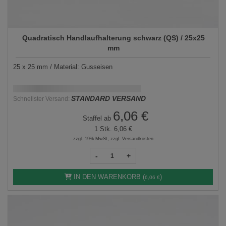
Quadratisch Handlaufhalterung schwarz (QS) / 25x25
mm
25 x 25 mm / Material: Gusseisen
Schnellstmögliche Lieferung:
DD.MM.YYYY
STANDARD VERSAND
Schnellster Versand:
6,06 €
Staffel ab
1 Stk.
6,06 €
zzgl. 19% MwSt, zzgl. Versandkosten
-
+
IN DEN WARENKORB (
)
6,06 €