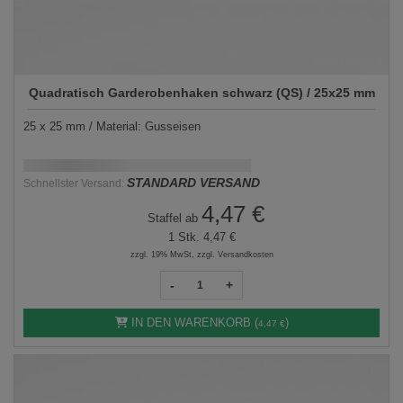
Quadratisch Garderobenhaken schwarz (QS) / 25x25 mm
25 x 25 mm / Material: Gusseisen
Schnellstmögliche Lieferung:
DD.MM.YYYY
STANDARD VERSAND
Schnellster Versand:
4,47 €
Staffel ab
1 Stk.
4,47 €
zzgl. 19% MwSt, zzgl. Versandkosten
-
+
IN DEN WARENKORB (
)
4,47 €