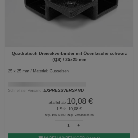
Quadratisch Dreieckverbinder mit Ösenlasche schwarz
(QS) / 25x25 mm
25 x 25 mm / Material: Gusseisen
Schnellstmögliche Lieferung:
DD.MM.YYYY
EXPRESSVERSAND
Schnellster Versand:
10,08 €
Staffel ab
1 Stk.
10,08 €
zzgl. 19% MwSt, zzgl. Versandkosten
-
+