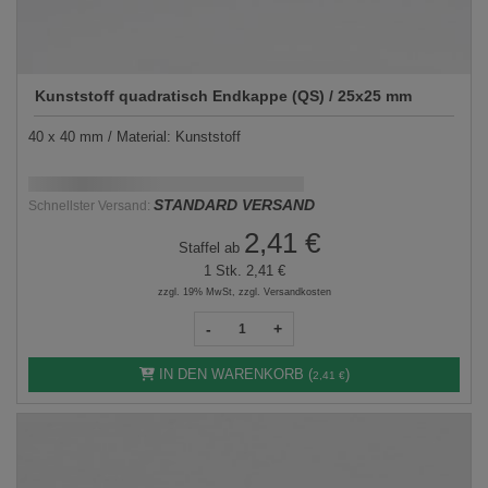
Kunststoff quadratisch Endkappe (QS) / 25x25 mm
40 x 40 mm / Material: Kunststoff
Schnellstmögliche Lieferung:
DD.MM.YYYY
STANDARD VERSAND
Schnellster Versand:
2,41 €
Staffel ab
1 Stk.
2,41 €
zzgl. 19% MwSt, zzgl. Versandkosten
-
+
IN DEN WARENKORB (
)
2,41 €