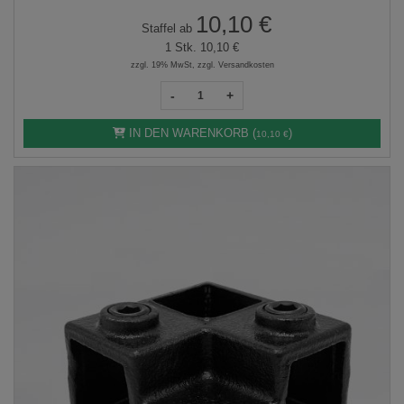
10,10 €
Staffel ab
1 Stk.
10,10 €
zzgl. 19% MwSt, zzgl. Versandkosten
-
+
IN DEN WARENKORB (
)
10,10 €