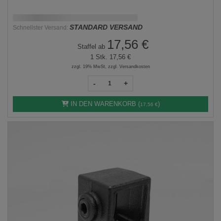
Schnellstmögliche Lieferung:
DD.MM.YYYY
STANDARD VERSAND
Schnellster Versand:
17,56 €
Staffel ab
1 Stk.
17,56 €
zzgl. 19% MwSt, zzgl. Versandkosten
-
+
IN DEN WARENKORB (
)
17,56 €