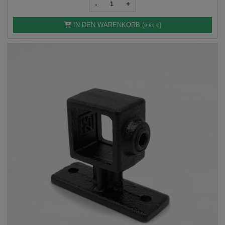
-
+
IN DEN WARENKORB (
)
9,81 €