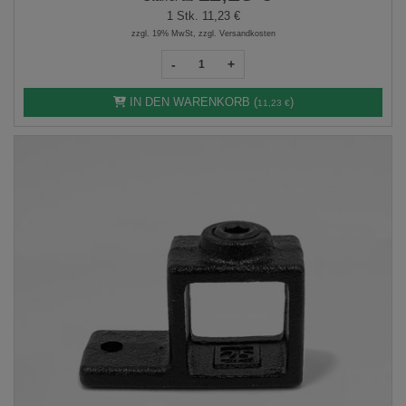
1 Stk.
11,23 €
zzgl. 19% MwSt, zzgl. Versandkosten
-
+
IN DEN WARENKORB (
)
11,23 €