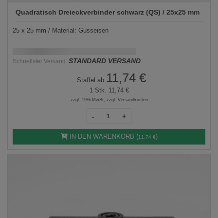
Quadratisch Dreieckverbinder schwarz (QS) / 25x25 mm
25 x 25 mm / Material: Gusseisen
Schnellstmögliche Lieferung:
DD.MM.YYYY
STANDARD VERSAND
Schnellster Versand:
11,74 €
Staffel ab
1 Stk.
11,74 €
zzgl. 19% MwSt, zzgl. Versandkosten
-
+
IN DEN WARENKORB (
)
11,74 €