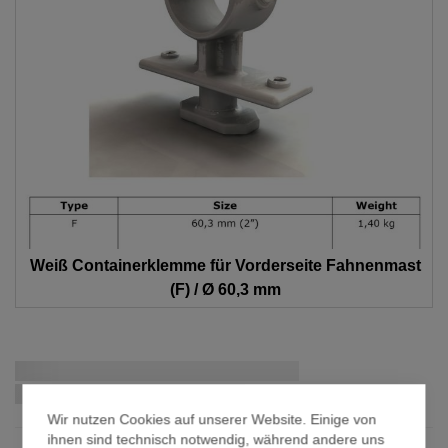
Weiß Containerklemme für Vorderseite Fahnenmast
(F) / Ø 60,3 mm
Zum
Schnellstmögliche Lieferung:
Anfang
der
Wir nutzen Cookies auf unserer Website. Einige von
Bildergalerie
ihnen sind technisch notwendig, während andere uns
springen