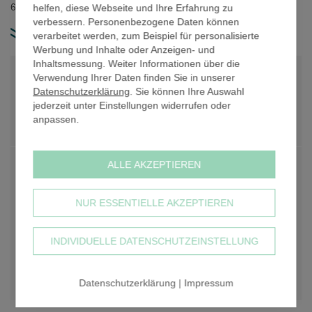
60,3 mm Rohrdurchmesser / Material: Gusseisen.
helfen, diese Webseite und Ihre Erfahrung zu
verbessern. Personenbezogene Daten können
weitere Produkt-Infos
verarbeitet werden, zum Beispiel für personalisierte
Werbung und Inhalte oder Anzeigen- und
Inhaltsmessung. Weiter Informationen über die
PREIS PRO STK. NETTO
-
Verwendung Ihrer Daten finden Sie in unserer
Datenschutzerklärung
. Sie können Ihre Auswahl
PREIS PRO STK. NETTO
-
jederzeit unter Einstellungen widerrufen oder
anpassen.
Anzahl
-
+
ALLE AKZEPTIEREN
PREIS GESAMT NETTO
-
zzgl. 19% USt
-
NUR ESSENTIELLE AKZEPTIEREN
PREIS GESAMT BRUTTO
-
INDIVIDUELLE DATENSCHUTZEINSTELLUNG
inkl. 19% USt, zzgl.
Versandkosten
IN DEN WARENKORB
Datenschutzerklärung
|
Impressum