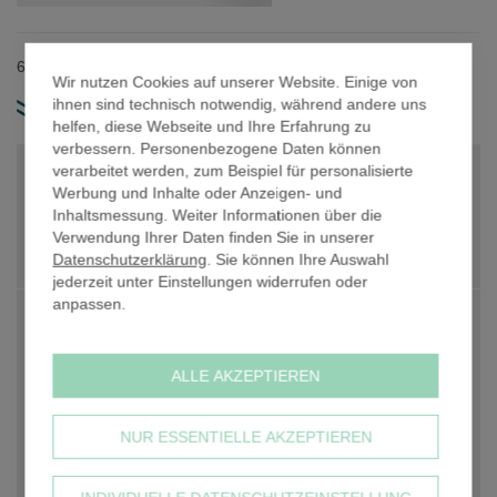
der
Bildergalerie
springen
60,3 mm Rohrdurchmesser / Material: Gusseisen.
Wir nutzen Cookies auf unserer Website. Einige von
ihnen sind technisch notwendig, während andere uns
weitere Produkt-Infos
helfen, diese Webseite und Ihre Erfahrung zu
verbessern. Personenbezogene Daten können
verarbeitet werden, zum Beispiel für personalisierte
PREIS PRO STK. NETTO
14,71 €
Werbung und Inhalte oder Anzeigen- und
PREIS PRO STK. NETTO
14,71 €
Inhaltsmessung. Weiter Informationen über die
Verwendung Ihrer Daten finden Sie in unserer
Anzahl
Datenschutzerklärung
. Sie können Ihre Auswahl
-
+
jederzeit unter Einstellungen widerrufen oder
anpassen.
PREIS GESAMT NETTO
14,71 €
zzgl. 19% USt
2,80 €
ALLE AKZEPTIEREN
PREIS GESAMT BRUTTO
17,51 €
NUR ESSENTIELLE AKZEPTIEREN
inkl. 19% USt, zzgl.
Versandkosten
IN DEN WARENKORB