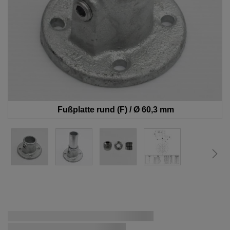
Fußplatte rund (F) / Ø 60,3 mm
Zum
Schnellstmögliche Lieferung:
Anfang