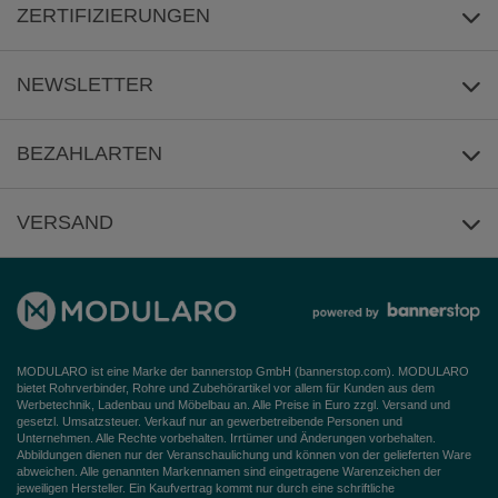
Über uns
ZERTIFIZIERUNGEN
Häufige Fragen
Impressum
NEWSLETTER
AGB
Datenschutz
Anmeldung
/
Abmeldung
BEZAHLARTEN
Widerrufsbelehrung
VERSAND
Barrierefreiheitserklärung
MODULARO ist eine Marke der bannerstop GmbH (
bannerstop.com
). MODULARO
bietet Rohrverbinder, Rohre und Zubehörartikel vor allem für Kunden aus dem
Werbetechnik, Ladenbau und Möbelbau an. Alle Preise in Euro zzgl. Versand und
gesetzl. Umsatzsteuer. Verkauf nur an gewerbetreibende Personen und
Unternehmen. Alle Rechte vorbehalten. Irrtümer und Änderungen vorbehalten.
Abbildungen dienen nur der Veranschaulichung und können von der gelieferten Ware
abweichen. Alle genannten Markennamen sind eingetragene Warenzeichen der
jeweiligen Hersteller. Ein Kaufvertrag kommt nur durch eine schriftliche