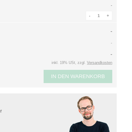
-
-
+
-
-
-
inkl. 19% USt, zzgl.
Versandkosten
IN DEN WARENKORB
r