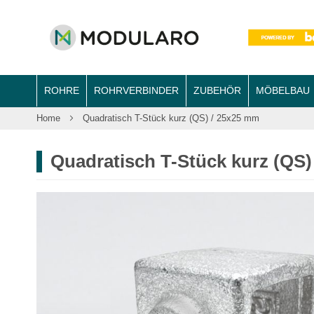
ROHRE
ROHRVERBINDER
ZUBEHÖR
MÖBELBAU
Home
Quadratisch T-Stück kurz (QS) / 25x25 mm
Quadratisch T-Stück kurz (QS)
Zum
Ende
der
Bildergalerie
springen