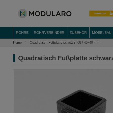
ROHRE
ROHRVERBINDER
ZUBEHÖR
MÖBELBAU
Home
Quadratisch Fußplatte schwarz (Q) / 40x40 mm
Quadratisch Fußplatte schwar
Zum
Ende
der
Bildergalerie
springen