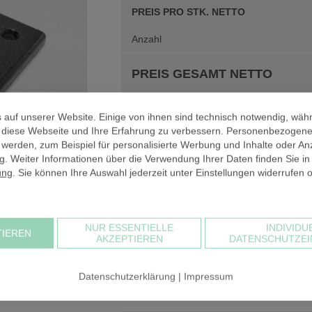
PREIS PRO STK. NETTO
Anzahl
PREIS GESAMT NETTO
zzgl. 19% USt
 auf unserer Website. Einige von ihnen sind technisch notwendig, wäh
PREIS GESAMT BRUTTO
, diese Webseite und Ihre Erfahrung zu verbessern. Personenbezogen
 werden, zum Beispiel für personalisierte Werbung und Inhalte oder An
. Weiter Informationen über die Verwendung Ihrer Daten finden Sie in
ung
. Sie können Ihre Auswahl jederzeit unter Einstellungen widerrufen 
NUR ESSENTIELLE
INDIVIDU
x40 mm
TIEREN
Bei einem Warenwert unter 30,00 € netto
AKZEPTIEREN
DATENSCHUTZEI
Kommissionierung in Rechnung. Der Kos
sehr hoch und müsste sich alternativ in
Datenschutzerklärung
|
Impressum
Warenkorbwert beträgt
24,01 €
.