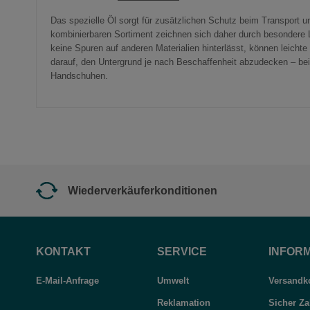
Das spezielle Öl sorgt für zusätzlichen Schutz beim Transport 
kombinierbaren Sortiment zeichnen sich daher durch besondere L
keine Spuren auf anderen Materialien hinterlässt, können leicht
darauf, den Untergrund je nach Beschaffenheit abzudecken – be
Handschuhen.
Wiederverkäuferkonditionen
KONTAKT
SERVICE
INFOR
E-Mail-Anfrage
Umwelt
Versandko
Reklamation
Sicher Za