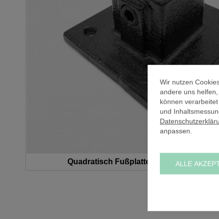
Wir nutzen Cookies
andere uns helfen
können verarbeitet
und Inhaltsmessung
Datenschutzerklär
anpassen.
Quadratisch Fußplatte schwarz (Q) / 40
ALLE AKZEP
Zum
Anfang
der