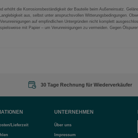
und erhöht die Korrosionsbeständigkeit der Bauteile beim Außeneinsatz. Gel
anglebigkeit aus, selbst unter anspruchsvollen Witterungsbedingungen. Obwohl
e Verunreinigungen auf empfindlichen Untergründen nicht komplett ausgeschlo
ispielsweise mit Papier – um Verunreinigungen zu vermeiden. Gegen Ölspure
30 Tage Rechnung für Wiederverkäufer
MATIONEN
UNTERNEHMEN
sten/Lieferzeit
Über uns
hlen
Impressum