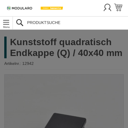
SUCHE
Kunststoff quadratisch
Endkappe (Q) / 40x40 mm
Artikelnr.:
12942
Zum
Ende
der
Bildergalerie
springen