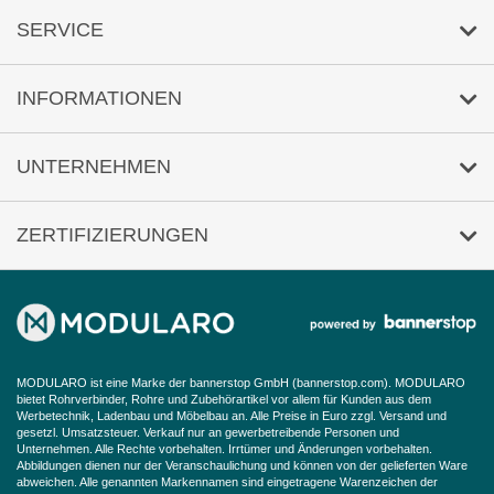
E-Mail-Anfrage
SERVICE
Umwelt
INFORMATIONEN
Reklamation
Versandkosten/Lieferzeit
UNTERNEHMEN
Sicher Zahlen
Über uns
ZERTIFIZIERUNGEN
Häufige Fragen
Impressum
AGB
Datenschutz
MODULARO ist eine Marke der bannerstop GmbH (
bannerstop.com
). MODULARO
Widerrufsbelehrung
bietet Rohrverbinder, Rohre und Zubehörartikel vor allem für Kunden aus dem
Werbetechnik, Ladenbau und Möbelbau an. Alle Preise in Euro zzgl. Versand und
gesetzl. Umsatzsteuer. Verkauf nur an gewerbetreibende Personen und
Barrierefreiheitserklärung
Unternehmen. Alle Rechte vorbehalten. Irrtümer und Änderungen vorbehalten.
Abbildungen dienen nur der Veranschaulichung und können von der gelieferten Ware
abweichen. Alle genannten Markennamen sind eingetragene Warenzeichen der