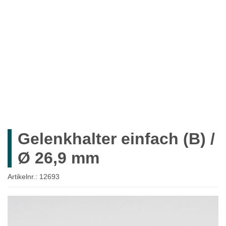
ROHRE
ROHRVERBINDER
ZUBEHÖR
MÖBELBAU
SYSTEMLÖSUNGEN
WIEDERVERKÄUFER
UNTERNEHMEN
Gelenkhalter einfach (B) /
Mein Konto
Ø 26,9 mm
Anmelden
Artikelnr.:
12693
Ein Konto erstellen
Zum
Ende
der