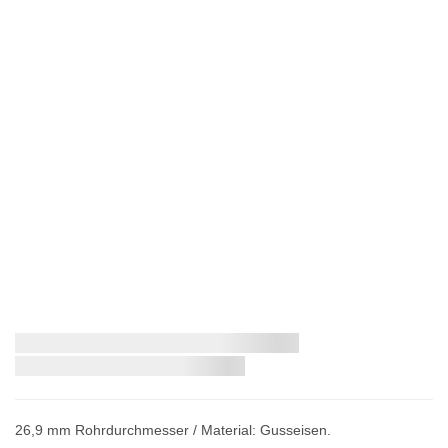
Zum
Schnellstmögliche Lieferung:
Anfang
der
Bildergalerie
springen
26,9 mm Rohrdurchmesser / Material: Gusseisen.