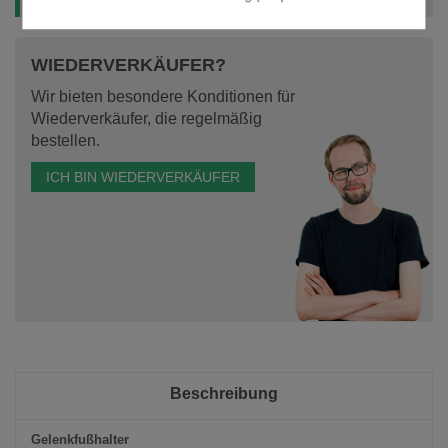
WIEDERVERKÄUFER?
Wir bieten besondere Konditionen für
Wiederverkäufer, die regelmäßig
bestellen.
ICH BIN WIEDERVERKÄUFER
Beschreibung
Gelenkfußhalter