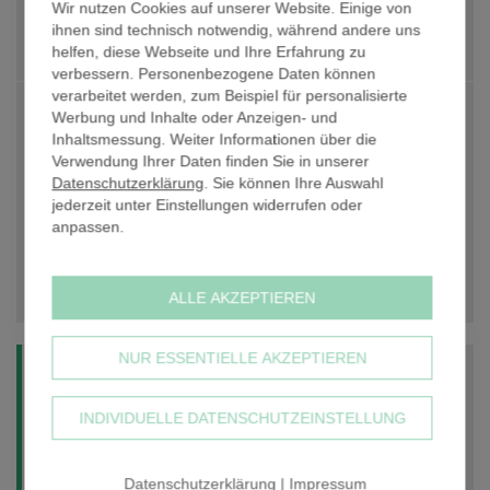
Wir nutzen Cookies auf unserer Website. Einige von
PREIS PRO STK. NETTO
8,26 €
ihnen sind technisch notwendig, während andere uns
Anzahl
helfen, diese Webseite und Ihre Erfahrung zu
-
+
verbessern. Personenbezogene Daten können
verarbeitet werden, zum Beispiel für personalisierte
PREIS GESAMT NETTO
8,26 €
Werbung und Inhalte oder Anzeigen- und
Inhaltsmessung. Weiter Informationen über die
zzgl. 19% USt
1,57 €
Verwendung Ihrer Daten finden Sie in unserer
Datenschutzerklärung
. Sie können Ihre Auswahl
PREIS GESAMT BRUTTO
9,83 €
jederzeit unter Einstellungen widerrufen oder
anpassen.
inkl. 19% USt, zzgl.
Versandkosten
IN DEN WARENKORB
ALLE AKZEPTIEREN
NUR ESSENTIELLE AKZEPTIEREN
Bei einem Warenwert unter 30,00 € netto stellen wir eine
Aufwandspauschale für die Kommissionierung in Rechnung.
Der Kostenaufwand für Bestellungen unter diesem
INDIVIDUELLE DATENSCHUTZEINSTELLUNG
Warenwert ist sehr hoch und müsste sich alternativ in einem
höheren Stückpreis niederschlagen. Ihr aktueller
Warenkorbwert beträgt
8,26 €
.
Datenschutzerklärung
|
Impressum