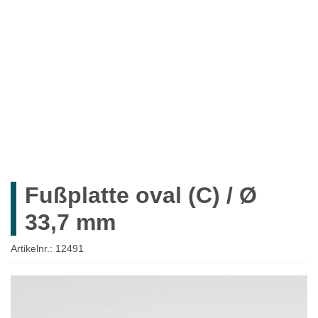
ROHRE
ROHRVERBINDER
ZUBEHÖR
MÖBELBAU
SYSTEMLÖSUNGEN
WIEDERVERKÄUFER
UNTERNEHMEN
Fußplatte oval (C) / Ø
Mein Konto
33,7 mm
Anmelden
Artikelnr.:
12491
Ein Konto erstellen
Zum
Ende
der