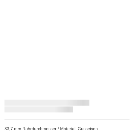
Zum
Schnellstmögliche Lieferung:
Anfang
der
Bildergalerie
springen
33,7 mm Rohrdurchmesser / Material: Gusseisen.