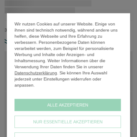
Zum
Schnellstmögliche Lieferung:
Anfang
der
Bildergalerie
Wir nutzen Cookies auf unserer Website. Einige von
springen
ihnen sind technisch notwendig, während andere uns
33,7 mm Rohrdurchmesser / Material: Gusseisen.
helfen, diese Webseite und Ihre Erfahrung zu
verbessern. Personenbezogene Daten können
weitere Produkt-Infos
verarbeitet werden, zum Beispiel für personalisierte
Werbung und Inhalte oder Anzeigen- und
PREIS PRO STK. NETTO
6,84 €
Inhaltsmessung. Weiter Informationen über die
Verwendung Ihrer Daten finden Sie in unserer
PREIS PRO STK. NETTO
6,84 €
Datenschutzerklärung
. Sie können Ihre Auswahl
jederzeit unter Einstellungen widerrufen oder
Anzahl
-
+
anpassen.
PREIS GESAMT NETTO
6,84 €
ALLE AKZEPTIEREN
zzgl. 19% USt
1,30 €
NUR ESSENTIELLE AKZEPTIEREN
PREIS GESAMT BRUTTO
8,13 €
inkl. 19% USt, zzgl.
Versandkosten