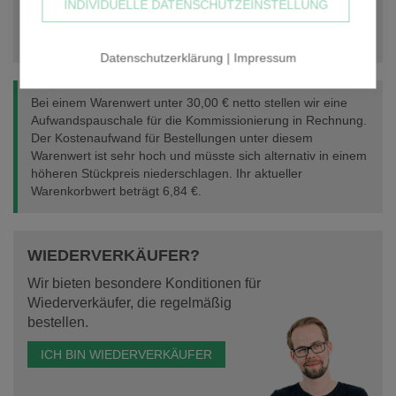
INDIVIDUELLE DATENSCHUTZEINSTELLUNG
IN DEN WARENKORB
Datenschutzerklärung
|
Impressum
Bei einem Warenwert unter 30,00 € netto stellen wir eine
Aufwandspauschale für die Kommissionierung in Rechnung.
Der Kostenaufwand für Bestellungen unter diesem
Warenwert ist sehr hoch und müsste sich alternativ in einem
höheren Stückpreis niederschlagen. Ihr aktueller
Warenkorbwert beträgt
6,84 €
.
WIEDERVERKÄUFER?
Wir bieten besondere Konditionen für
Wiederverkäufer, die regelmäßig
bestellen.
ICH BIN WIEDERVERKÄUFER