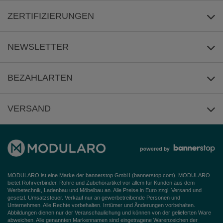
Über uns
ZERTIFIZIERUNGEN
Häufige Fragen
Impressum
NEWSLETTER
AGB
Datenschutz
Anmeldung
/
Abmeldung
BEZAHLARTEN
Widerrufsbelehrung
VERSAND
Barrierefreiheitserklärung
MODULARO ist eine Marke der bannerstop GmbH (
bannerstop.com
). MODULARO
bietet Rohrverbinder, Rohre und Zubehörartikel vor allem für Kunden aus dem
Werbetechnik, Ladenbau und Möbelbau an. Alle Preise in Euro zzgl. Versand und
gesetzl. Umsatzsteuer. Verkauf nur an gewerbetreibende Personen und
Unternehmen. Alle Rechte vorbehalten. Irrtümer und Änderungen vorbehalten.
Abbildungen dienen nur der Veranschaulichung und können von der gelieferten Ware
abweichen. Alle genannten Markennamen sind eingetragene Warenzeichen der